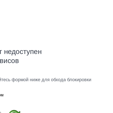
т недоступен
рвисов
йтесь формой ниже для обхода блокировки
ом