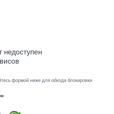
т недоступен
рвисов
йтесь формой ниже для обхода блокировки
ом