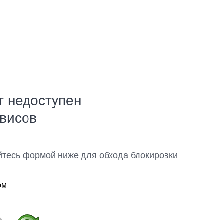
т недоступен
рвисов
йтесь формой ниже для обхода блокировки
ом