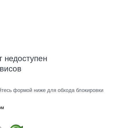
т недоступен
рвисов
йтесь формой ниже для обхода блокировки
ом