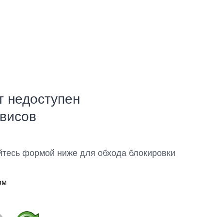
т недоступен
рвисов
йтесь формой ниже для обхода блокировки
ом