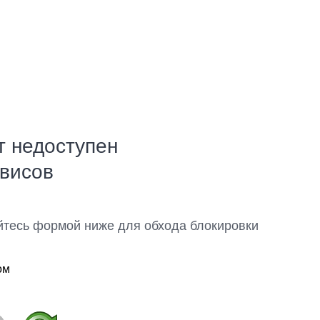
т недоступен
рвисов
йтесь формой ниже для обхода блокировки
ом