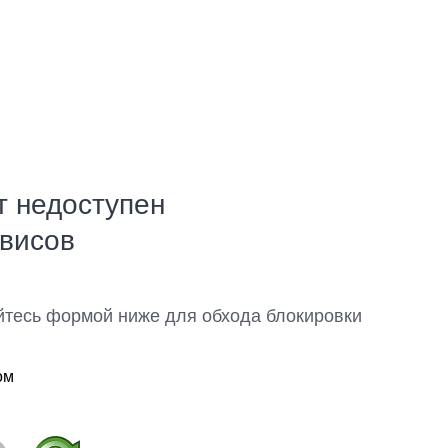
т недоступен
рвисов
йтесь формой ниже для обхода блокировки
ом