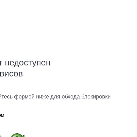
т недоступен
рвисов
йтесь формой ниже для обхода блокировки
ом