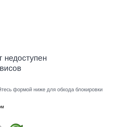
т недоступен
рвисов
йтесь формой ниже для обхода блокировки
ом