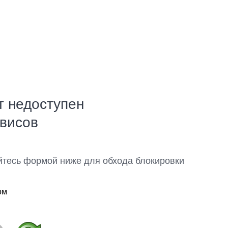
т недоступен
рвисов
йтесь формой ниже для обхода блокировки
ом