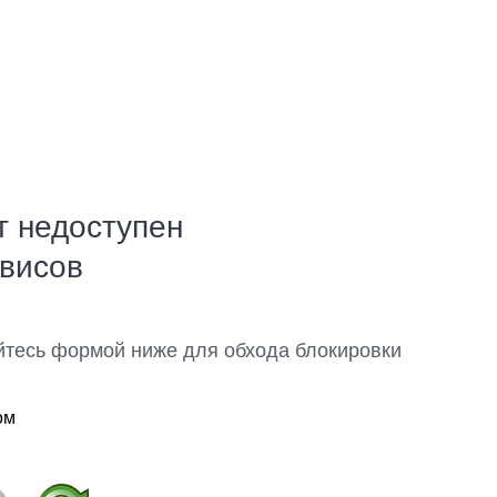
т недоступен
рвисов
йтесь формой ниже для обхода блокировки
ом