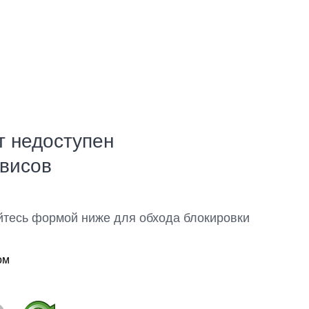
т недоступен
рвисов
йтесь формой ниже для обхода блокировки
ом