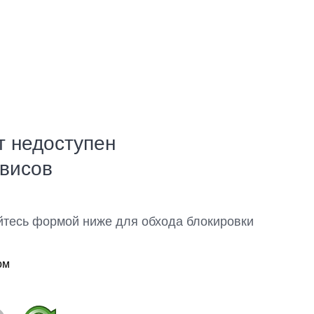
т недоступен
рвисов
йтесь формой ниже для обхода блокировки
ом