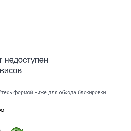
т недоступен
рвисов
йтесь формой ниже для обхода блокировки
ом