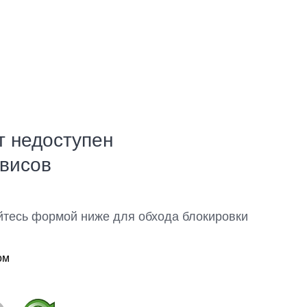
т недоступен
рвисов
йтесь формой ниже для обхода блокировки
ом