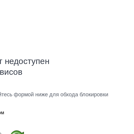
т недоступен
рвисов
йтесь формой ниже для обхода блокировки
ом