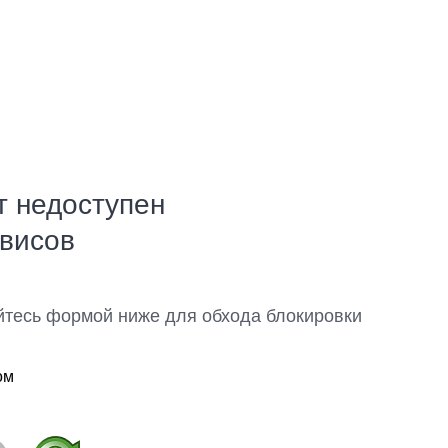
т недоступен
рвисов
йтесь формой ниже для обхода блокировки
ом