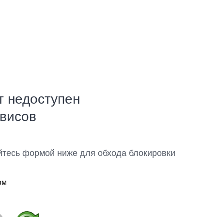
т недоступен
рвисов
йтесь формой ниже для обхода блокировки
ом