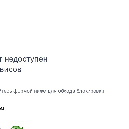
т недоступен
рвисов
йтесь формой ниже для обхода блокировки
ом