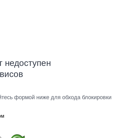
т недоступен
рвисов
йтесь формой ниже для обхода блокировки
ом