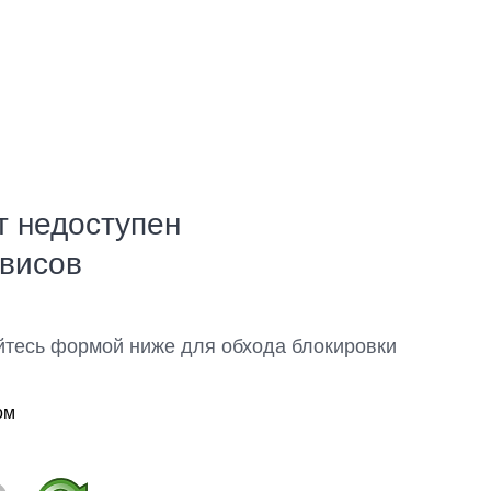
т недоступен
рвисов
йтесь формой ниже для обхода блокировки
ом