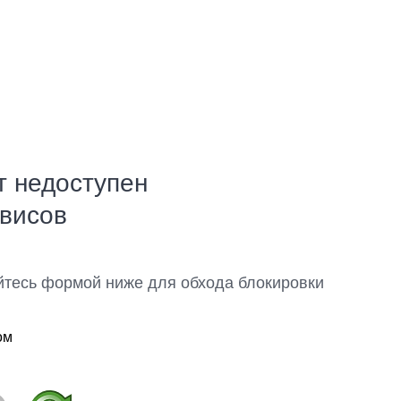
т недоступен
рвисов
йтесь формой ниже для обхода блокировки
ом