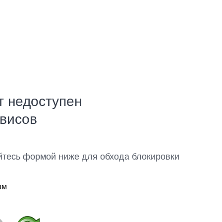
т недоступен
рвисов
йтесь формой ниже для обхода блокировки
ом