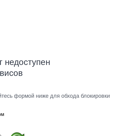
т недоступен
рвисов
йтесь формой ниже для обхода блокировки
ом