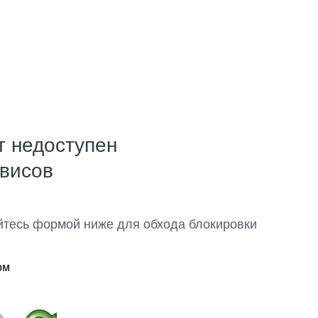
т недоступен
рвисов
йтесь формой ниже для обхода блокировки
ом