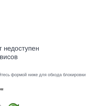
т недоступен
рвисов
йтесь формой ниже для обхода блокировки
ом