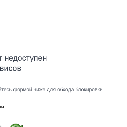
т недоступен
рвисов
йтесь формой ниже для обхода блокировки
ом