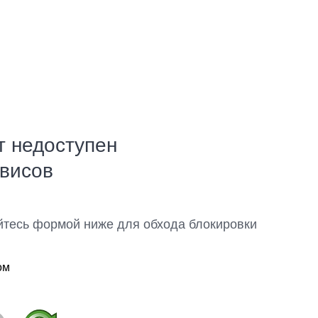
т недоступен
рвисов
йтесь формой ниже для обхода блокировки
ом