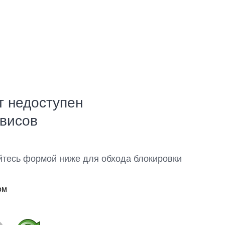
т недоступен
рвисов
йтесь формой ниже для обхода блокировки
ом