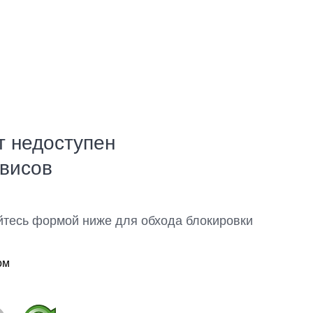
т недоступен
рвисов
йтесь формой ниже для обхода блокировки
ом