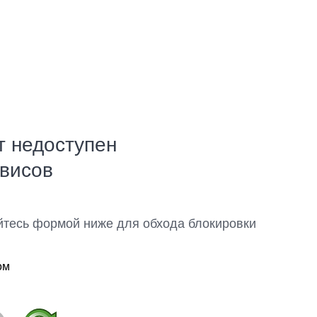
т недоступен
рвисов
йтесь формой ниже для обхода блокировки
ом