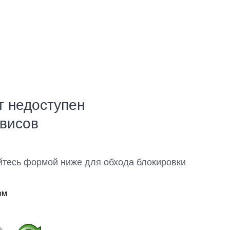
т недоступен
рвисов
йтесь формой ниже для обхода блокировки
ом