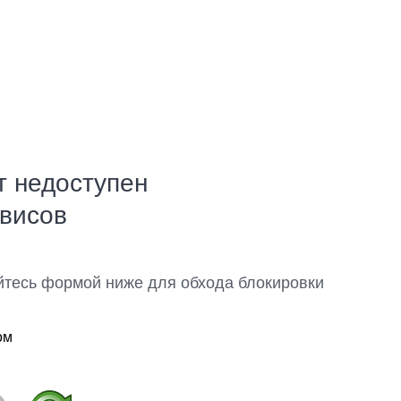
т недоступен
рвисов
йтесь формой ниже для обхода блокировки
ом