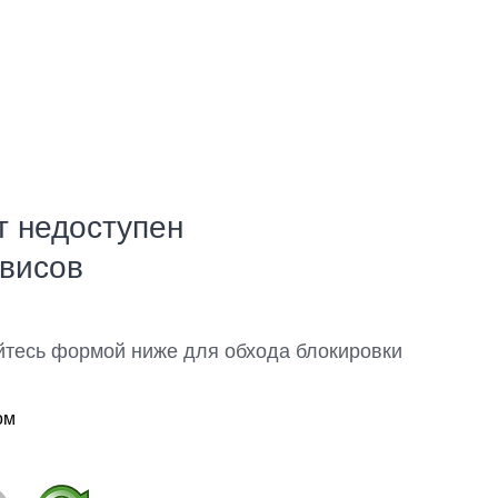
т недоступен
рвисов
йтесь формой ниже для обхода блокировки
ом