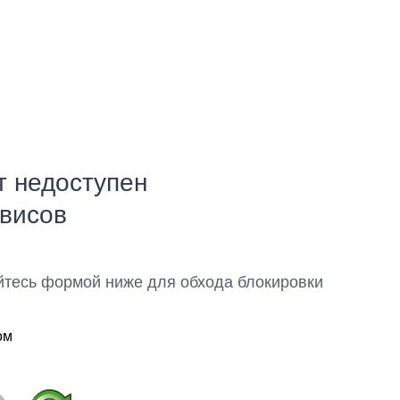
т недоступен
рвисов
йтесь формой ниже для обхода блокировки
ом