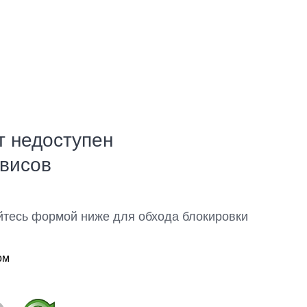
т недоступен
рвисов
йтесь формой ниже для обхода блокировки
ом