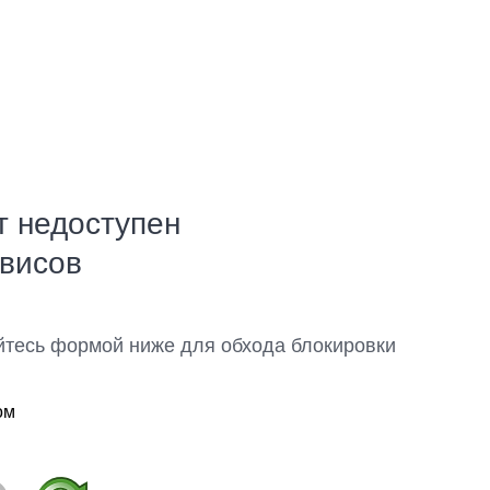
т недоступен
рвисов
йтесь формой ниже для обхода блокировки
ом