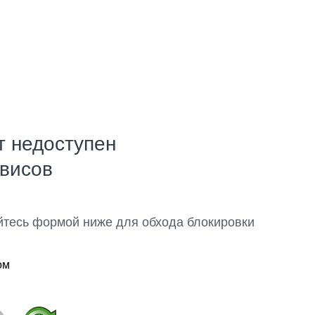
т недоступен
рвисов
йтесь формой ниже для обхода блокировки
ом