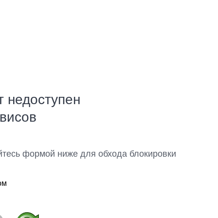
т недоступен
рвисов
йтесь формой ниже для обхода блокировки
ом