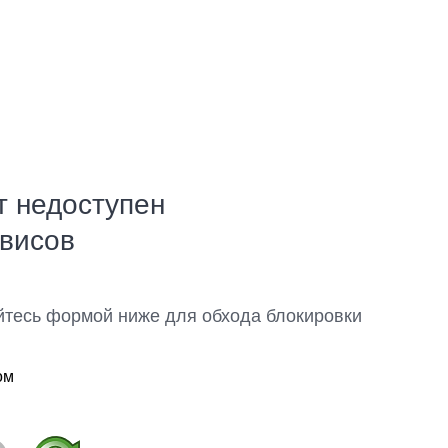
т недоступен
рвисов
йтесь формой ниже для обхода блокировки
ом