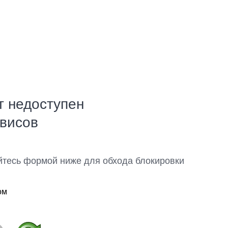
т недоступен
рвисов
йтесь формой ниже для обхода блокировки
ом