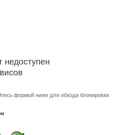
т недоступен
рвисов
йтесь формой ниже для обхода блокировки
ом