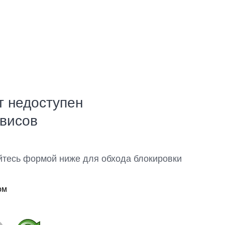
т недоступен
рвисов
йтесь формой ниже для обхода блокировки
ом