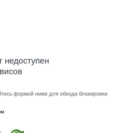
т недоступен
рвисов
йтесь формой ниже для обхода блокировки
ом