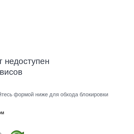
т недоступен
рвисов
йтесь формой ниже для обхода блокировки
ом