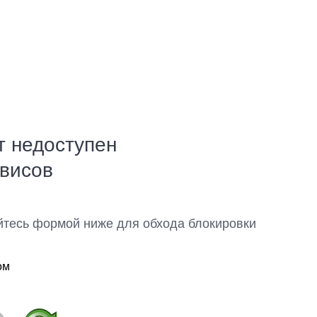
т недоступен
рвисов
йтесь формой ниже для обхода блокировки
ом