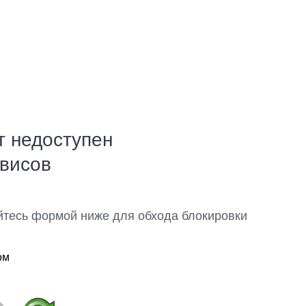
т недоступен
рвисов
йтесь формой ниже для обхода блокировки
ом