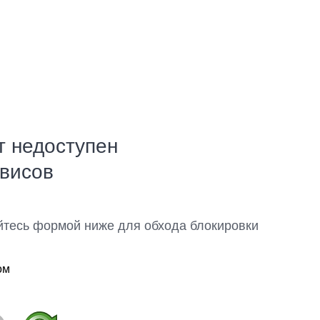
т недоступен
рвисов
йтесь формой ниже для обхода блокировки
ом