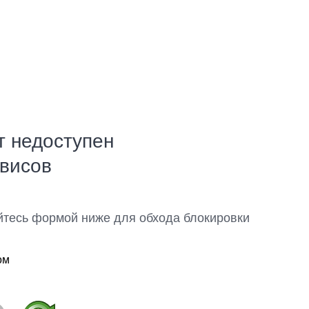
т недоступен
рвисов
йтесь формой ниже для обхода блокировки
ом