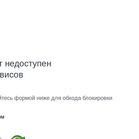
т недоступен
рвисов
йтесь формой ниже для обхода блокировки
ом